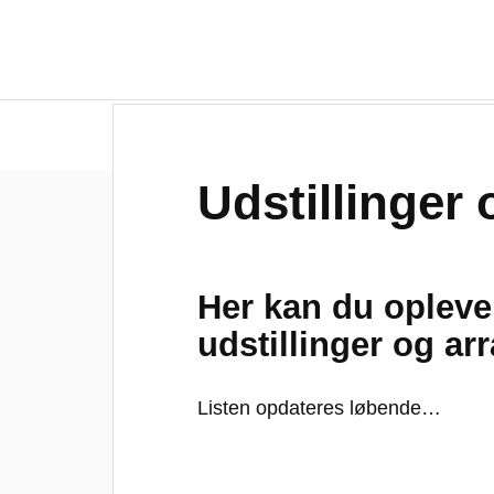
Forside
Om Eurocomac
Udstillinger 
Her kan du oplev
udstillinger og ar
Listen opdateres løbende…