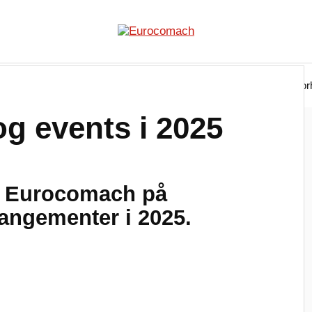
h
Minigraver
Minilæsser
Finansiering
For
og events i 2025
e Eurocomach på
rangementer i 2025.