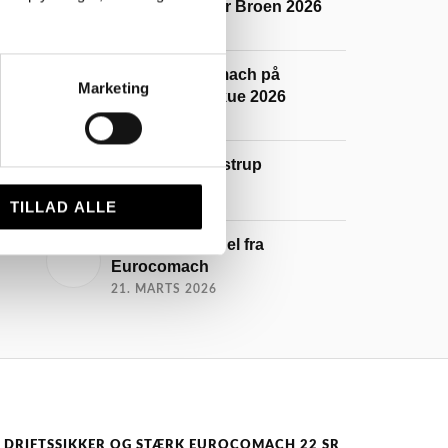
Maskiner Under Broen 2026
29. JULI 2026
Oplev Eurocomach på
Marketing
Roskilde Dyrskue 2026
4. MAJ 2026
Messe på Gl. Estrup
1. MAJ 2026
TILLAD ALLE
Minigravere på el fra
Eurocomach
21. MARTS 2026
DRIFTSSIKKER OG STÆRK EUROCOMACH 22 SR