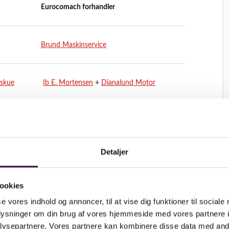
Eurocomach forhandler
Brund Maskinservice
rskue
Ib E. Mortensen
+
Dianalund Motor
y-Mors
Brund Maskinservice
Detaljer
dskab
Ib E. Mortensen
ookies
se vores indhold og annoncer, til at vise dig funktioner til sociale
oplysninger om din brug af vores hjemmeside med vores partnere i
ysepartnere. Vores partnere kan kombinere disse data med andr