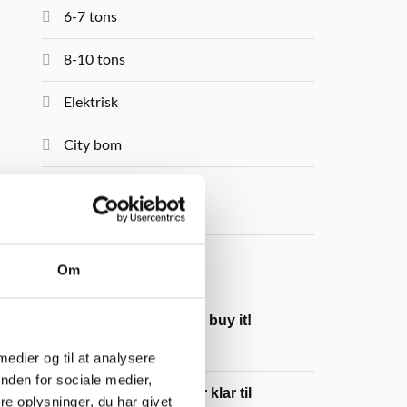
6-7 tons
8-10 tons
Elektrisk
City bom
MTL
Om
NYHEDER
Try it and you’ll buy it!
30. JULI 2026
 medier og til at analysere
nden for sociale medier,
Eurocomach er klar til
e oplysninger, du har givet