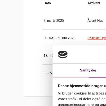
Dato
Aktivitet
7. marts 2025
Åbent Hus
30. maj – 1. juni 2025
Roskilde Dy
13. – 14. juni 2025
Dyrskuet Th
Samtykke
3. – 5. september 2025
Have & Lan
Denne hjemmeside bruger c
Vi bruger cookies til at tilpas
vores trafik. Vi deler også 
annonceringspartnere og anal