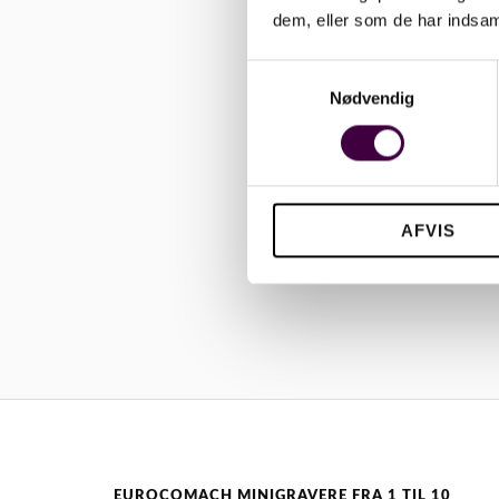
dem, eller som de har indsaml
S
Nødvendig
a
m
t
y
k
AFVIS
k
e
v
a
l
g
EUROCOMACH MINIGRAVERE FRA 1 TIL 10