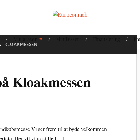
Minigraver
Minilæsser
Finansiering
Fo
:
KLOAKMESSEN
å Kloakmessen
indkøbsmesse Vi ser frem til at byde velkommen
ricia. Her vil vi udstille […]