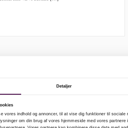
Detaljer
ookies
se vores indhold og annoncer, til at vise dig funktioner til sociale
oplysninger om din brug af vores hjemmeside med vores partnere i
ysepartnere. Vores partnere kan kombinere disse data med andr