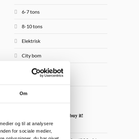
6-7 tons
8-10 tons
Elektrisk
City bom
MTL
Om
NYHEDER
Try it and you’ll buy it!
30. JULI 2026
 medier og til at analysere
nden for sociale medier,
e oplysninger, du har givet