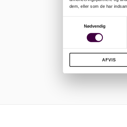
dem, eller som de har indsaml
S
Nødvendig
a
m
t
y
k
AFVIS
k
e
v
a
l
g