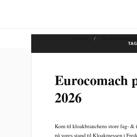
Forside
Om Eurocomach
TAG
Eurocomach p
2026
Kom til kloakbranchens store fag- & 
på vores stand til Kloakmessen i Frede