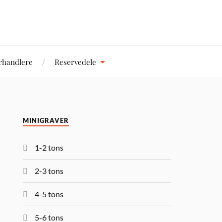
rhandlere
Reservedele
MINIGRAVER
1-2 tons
2-3 tons
4-5 tons
5-6 tons