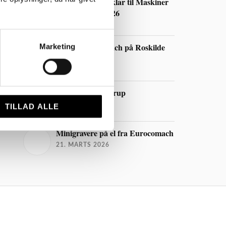
Eurocomach er klar til Maskiner
Under Broen 2026
29. JULI 2026
Oplev Eurocomach på Roskilde
Marketing
Dyrskue 2026
4. MAJ 2026
Messe på Gl. Estrup
1. MAJ 2026
TILLAD ALLE
Minigravere på el fra Eurocomach
21. MARTS 2026