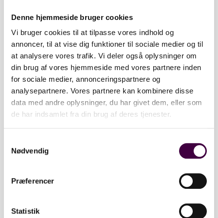
4-5 tons
Denne hjemmeside bruger cookies
Vi bruger cookies til at tilpasse vores indhold og
5-6 tons
annoncer, til at vise dig funktioner til sociale medier og til
at analysere vores trafik. Vi deler også oplysninger om
6-7 tons
din brug af vores hjemmeside med vores partnere inden
for sociale medier, annonceringspartnere og
8-10 tons
analysepartnere. Vores partnere kan kombinere disse
data med andre oplysninger, du har givet dem, eller som
Elektrisk
de har indsamlet fra din brug af deres tjenester.
City bom
S
Nødvendig
a
MTL
m
t
Præferencer
y
k
NYHEDER
k
Statistik