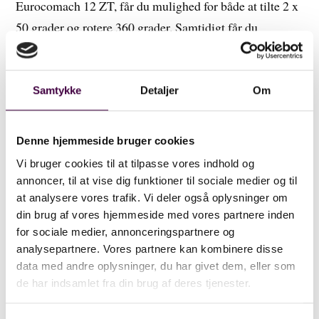
Eurocomach 12 ZT, får du mulighed for både at tilte 2 x
50 grader og rotere 360 grader. Samtidigt får du
hydraulisk redskabsskifte, og ekstraudtag til ex
sortergrab.
Det hele let betjent med Eurocomach 12 ZT’s standard
Samtykke
Detaljer
Om
joystick.
Denne hjemmeside bruger cookies
Grab
Vi bruger cookies til at tilpasse vores indhold og
annoncer, til at vise dig funktioner til sociale medier og til
En lille sortergrab forøger din gravemaskines
at analysere vores trafik. Vi deler også oplysninger om
funktionalitet. Med grabben kan du let flytte tunge sten,
din brug af vores hjemmeside med vores partnere inden
lave stenbede, sætte kantsten uden at overbelaste ryggen.
for sociale medier, annonceringspartnere og
analysepartnere. Vores partnere kan kombinere disse
Det samme gælder for håndtering af træstammer, stolper
data med andre oplysninger, du har givet dem, eller som
og i særdeleshed for flytning og læsning af uhåndterligt
de har indsamlet fra din brug af deres tjenester.
affald, grenafklip m.m.